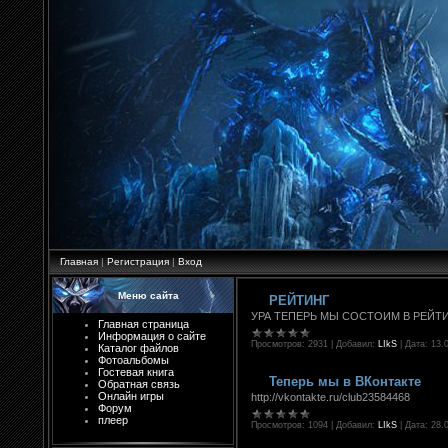
Главная
|
Регистрация
|
Вход
Меню сайта
РЕЙТИНГ
УРА ТЕПЕРЬ МЫ СОСТОИМ В РЕЙТ
Главная страница
Информация о сайте
Просмотров:
2931
|
Добавил:
LIkS
|
Дата:
13.
Каталог файлов
Фотоальбомы
Гостевая книга
Теперь мы в ВКонтакте
Обратная связь
Онлайн игры
http://vkontakte.ru/club23584468
Форум
плеер
Просмотров:
1094
|
Добавил:
LIkS
|
Дата:
28.