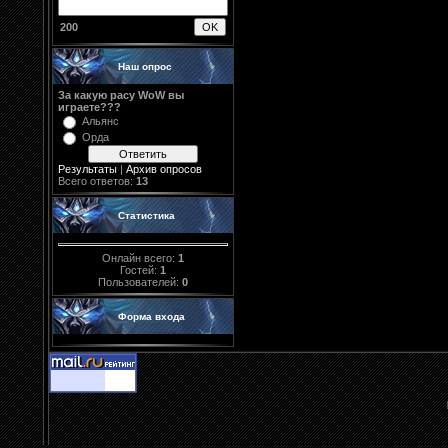
200
Наш опрос
За какую расу WoW вы
играете???
Альянс
Орда
Результаты
|
Архив опросов
Всего ответов:
13
Статистика
Онлайн всего:
1
Гостей:
1
Пользователей:
0
Форма входа