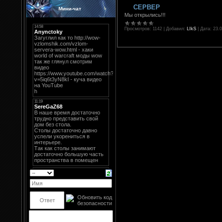
СЕРВЕР
Мини-чат
Мы открылись!!!
Просмотров:
1142
|
Добавил:
LIkS
|
Дата:
23.0