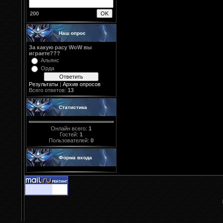
200
Наш опрос
За какую расу WoW вы
играете???
Альянс
Орда
Результаты
|
Архив опросов
Всего ответов:
13
Статистика
Онлайн всего:
1
Гостей:
1
Пользователей:
0
Форма входа