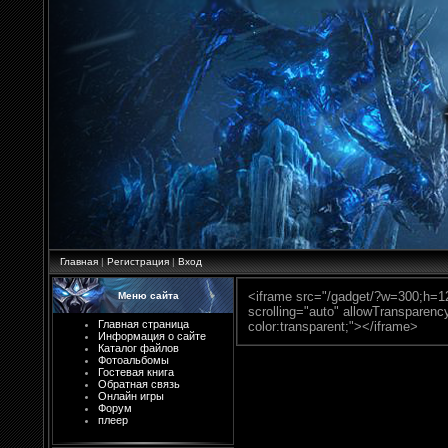
Главная
|
Регистрация
|
Вход
<iframe src="/gadget/?w=300;h=12
Меню сайта
scrolling="auto" allowTransparenc
Главная страница
color:transparent;"></iframe>
Информация о сайте
Каталог файлов
Фотоальбомы
Гостевая книга
Обратная связь
Онлайн игры
Форум
плеер